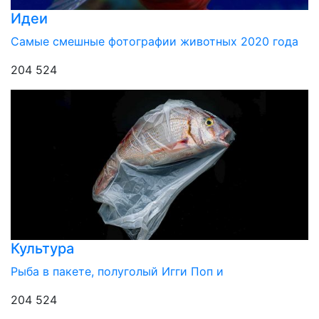
Идеи
Самые смешные фотографии животных 2020 года
204 524
Культура
Рыба в пакете, полуголый Игги Поп и
204 524