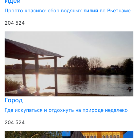
Идеи
Просто красиво: сбор водяных лилий во Вьетнаме
204 524
Город
Где искупаться и отдохнуть на природе недалеко
204 524