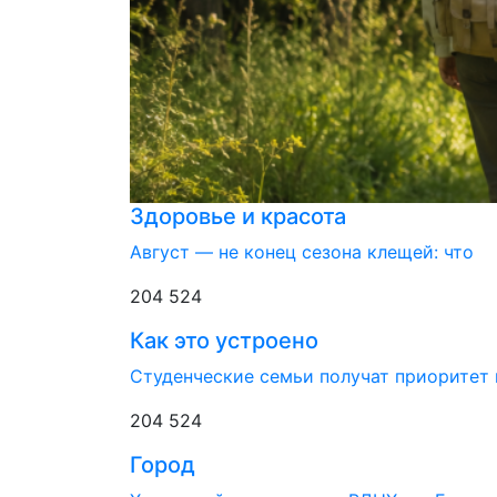
Здоровье и красота
Август — не конец сезона клещей: что
204 524
Как это устроено
Студенческие семьи получат приоритет 
204 524
Город