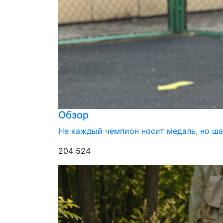
Обзор
Не каждый чемпион носит медаль, но ш
204 524