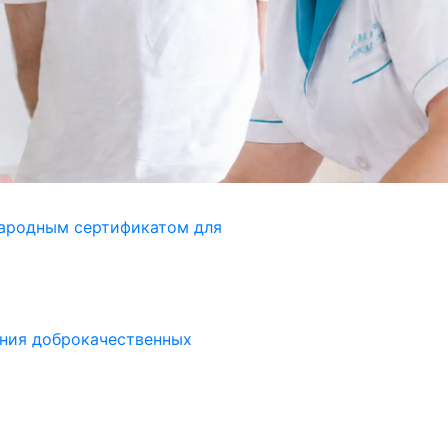
народным сертификатом для
ения доброкачественных