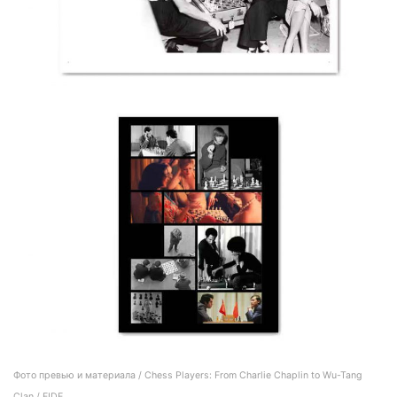
Фото превью и материала / Chess Players: From Charlie Chaplin to Wu-Tang
Clan / FIDE