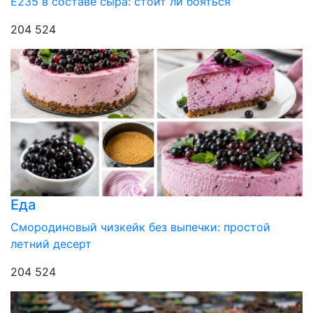
Е235 в составе сыра: стоит ли бояться
204 524
Еда
Смородиновый чизкейк без выпечки: простой
летний десерт
204 524