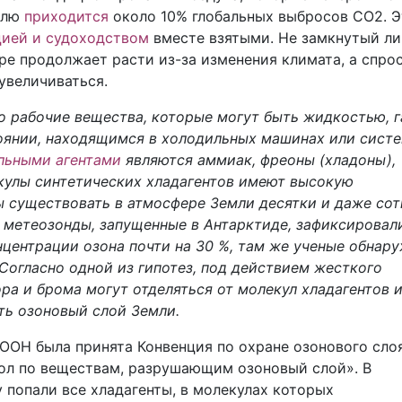
олю
приходится
около 10% глобальных выбросов CO2. Э
цией и судоходством
вместе взятыми. Не замкнутый ли
ре продолжает расти из-за изменения климата, а спрос
увеличиваться.
о рабочие вещества, которые могут быть жидкостью, 
тоянии, находящимся в холодильных машинах или сист
льными агентами
являются аммиак, фреоны (хладоны),
екулы синтетических хладагентов имеют высокую
 существовать в атмосфере Земли десятки и даже сот
а метеозонды, запущенные в Антарктиде, зафиксировал
центрации озона почти на 30 %, там же ученые обнар
Согласно одной из гипотез, под действием жесткого
ра и брома могут отделяться от молекул хладагентов и
ть озоновый слой Земли.
 ООН была принята Конвенция по охране озонового слоя
кол по веществам, разрушающим озоновый слой». В
попали все хладагенты, в молекулах которых