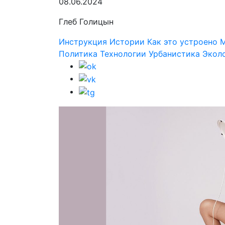
08.06.2024
Глеб Голицын
Инструкция
Истории
Как это устроено
Политика
Технологии
Урбанистика
Экол