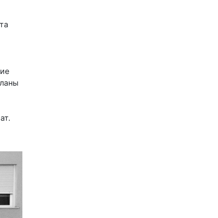
та
щие
еланы
ат.