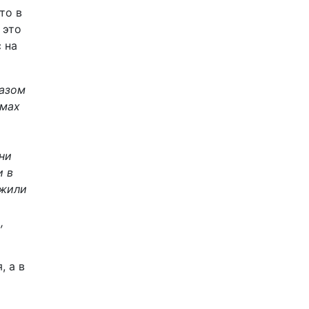
то в
 это
 на
газом
емах
ни
и в
ужили
,
, а в