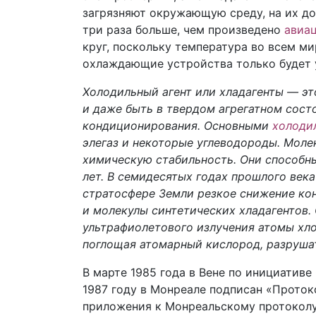
загрязняют окружающую среду, на их д
три раза больше, чем произведено
авиа
круг, поскольку температура во всем ми
охлаждающие устройства только будет 
Холодильный агент или хладагенты — эт
и даже быть в твердом агрегатном сос
кондиционирования. Основными
холоди
элегаз и некоторые углеводороды. Мол
химическую стабильность. Они способны
лет. В семидесятых годах прошлого век
стратосфере Земли резкое снижение кон
и молекулы синтетических хладагентов. 
ультрафиолетового излучения атомы хло
поглощая атомарный кислород, разруша
В марте 1985 года в Вене по инициативе
1987 году в Монреале подписан «Прото
приложения к Монреальскому протоколу 