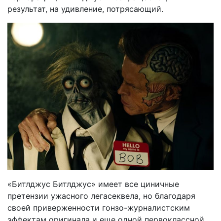
результат, на удивление, потрясающий.
«Битлджус Битлджус» имеет все циничные
претензии ужасного легасеквела, но благодаря
своей приверженности гонзо-журналистским
эффектам оригинала и еще одной первоклассной