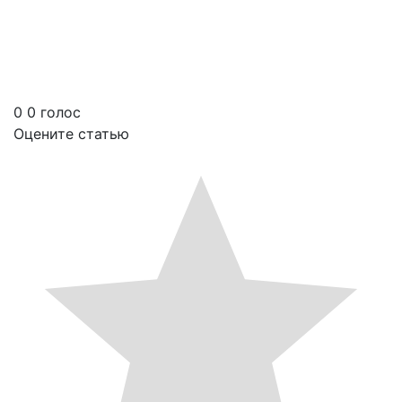
Почему «Битлджус Битлджус» реинкарнирует творческое начало Тима
Бёртона?
0
0
голос
Оцените статью