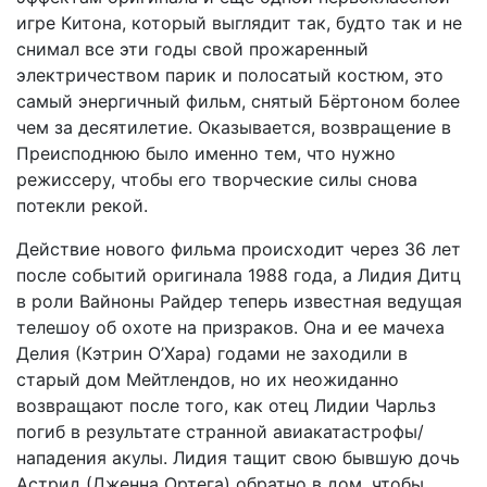
игре Китона, который выглядит так, будто так и не
снимал все эти годы свой прожаренный
электричеством парик и полосатый костюм, это
самый энергичный фильм, снятый Бёртоном более
чем за десятилетие. Оказывается, возвращение в
Преисподнюю было именно тем, что нужно
режиссеру, чтобы его творческие силы снова
потекли рекой.
Действие нового фильма происходит через 36 лет
после событий оригинала 1988 года, а Лидия Дитц
в роли Вайноны Райдер теперь известная ведущая
телешоу об охоте на призраков. Она и ее мачеха
Делия (Кэтрин О’Хара) годами не заходили в
старый дом Мейтлендов, но их неожиданно
возвращают после того, как отец Лидии Чарльз
погиб в результате странной авиакатастрофы/
нападения акулы. Лидия тащит свою бывшую дочь
Астрид (Дженна Ортега) обратно в дом, чтобы