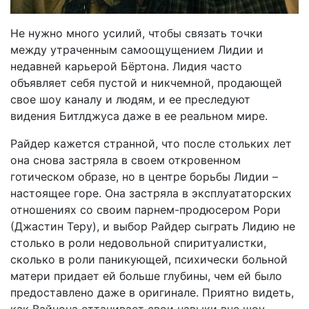
Не нужно много усилий, чтобы связать точки
между утраченным самоощущением Лидии и
недавней карьерой Бёртона. Лидия часто
объявляет себя пустой и никчемной, продающей
свое шоу каналу и людям, и ее преследуют
видения Битлджуса даже в ее реальном мире.
Райдер кажется странной, что после стольких лет
она снова застряла в своем откровенном
готическом образе, но в центре борьбы Лидии –
настоящее горе. Она застряла в эксплуататорских
отношениях со своим парнем-продюсером Рори
(Джастин Теру), и выбор Райдер сыграть Лидию не
столько в роли недовольной спиритуалистки,
сколько в роли паникующей, психически больной
матери придает ей больше глубины, чем ей было
предоставлено даже в оригинале. Приятно видеть,
как Вайнона оттачивает свои навыки вне шоу