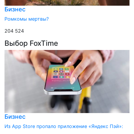
Бизнес
Ромкомы мертвы?
204 524
Выбор FoxTime
Бизнес
Из App Store пропало приложение «Яндекс Пэй»: