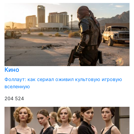
Кино
Фоллаут: как сериал оживил культовую игровую
вселенную
204 524