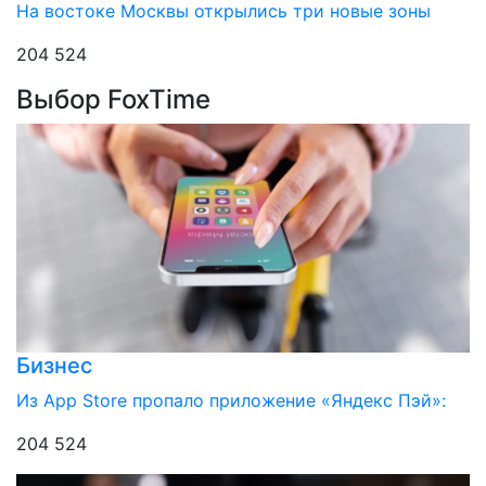
На востоке Москвы открылись три новые зоны
204 524
Выбор FoxTime
Бизнес
Из App Store пропало приложение «Яндекс Пэй»:
204 524