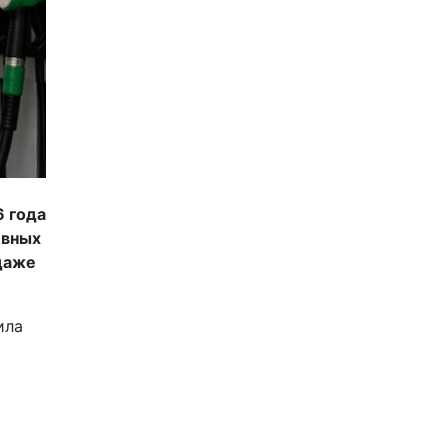
6 года
ивных
 даже
ила