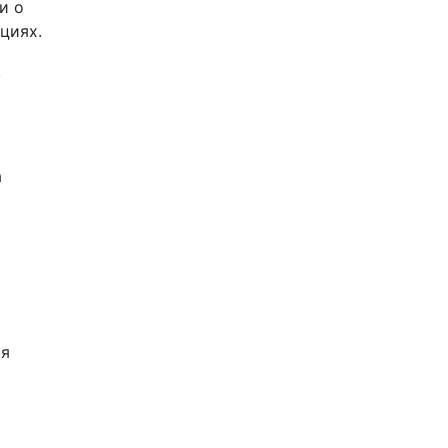
и о
циях.
,
а
ая