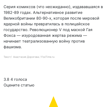
Серия комиксов (что неожиданно), издававшаяся в
1982-89 годах. Альтернативное развитие
Великобритании 80-90-х, которая после мировой
ядерной войны превратилась в полицейское
государство. Революционер V под маской Гая
Фокса — изуродованная жертва режима —
начинает театрализованную войну против
фашизма.
Текст/ Анастасия Дорогова / FoxTime.ru
Подборка 10 книг в жанре антиутопии
3.8
4
голоса
Оцените статью