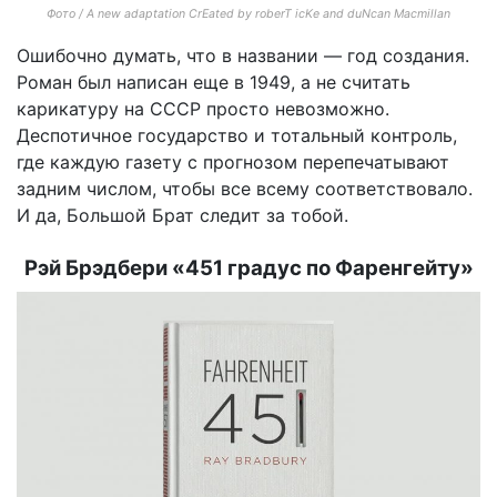
Фото / A new adaptation CrEated by roberT icKe and duNcan Macmillan
Ошибочно думать, что в названии — год создания.
Роман был написан еще в 1949, а не считать
карикатуру на СССР просто невозможно.
Деспотичное государство и тотальный контроль,
где каждую газету с прогнозом перепечатывают
задним числом, чтобы все всему соответствовало.
И да, Большой Брат следит за тобой.
Рэй Брэдбери «451 градус по Фаренгейту»