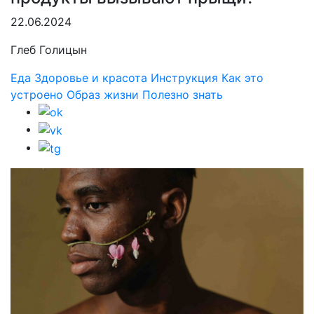
22.06.2024
Глеб Голицын
Еда
Здоровье и красота
Инструкция
Как это
устроено
Образ жизни
Полезно знать