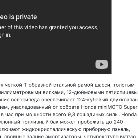
я четкой Т-образной стальной рамой шасси, толстым
-миллиметровыми вилками, 12-дюймовыми пятиспицев
ание велосипеда обеспечивает 124-кубовый двухклапа
ем, унаследованный от собрата Honda miniMOTO Super
 в час при мощности всего 9,3 лошадиных силы. Honda
аллонный топливный бак может пробежать до 240
ключают жидкокристаллическую приборную панель,
и, двойные задние амортизаторы, четырехступенчатую