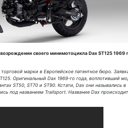
 возрождении своего минимотоцикла Dax ST125 1969 
 торговой марки в Европейское патентное бюро. Заявк
ST125. Оригинальный Dax 1969-го года, воплотивший м
нтах ST50, ST70 и ST90. Кстати, Dax они назывались в
ись под названием Trailsport. Название Dax происходит