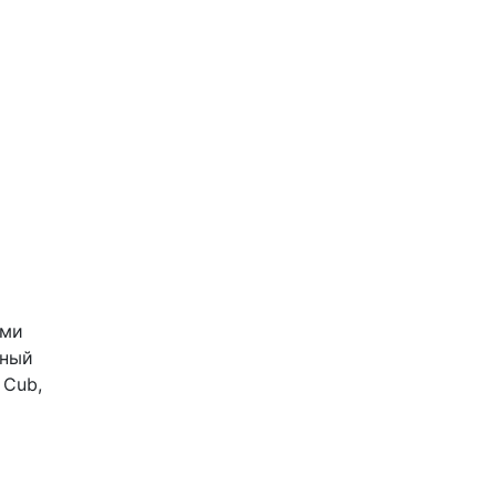
ыми
нный
 Cub,