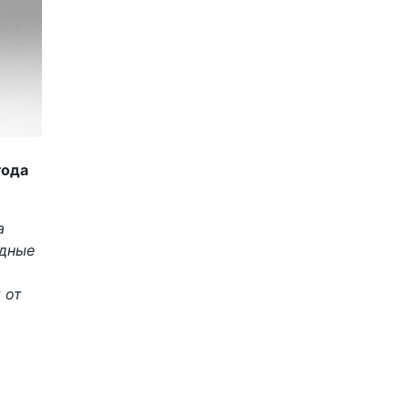
года
а
одные
 от