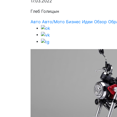
17.03.2022
Глеб Голицын
Авто
Авто/Мото
Бизнес
Идеи
Обзор
Обр