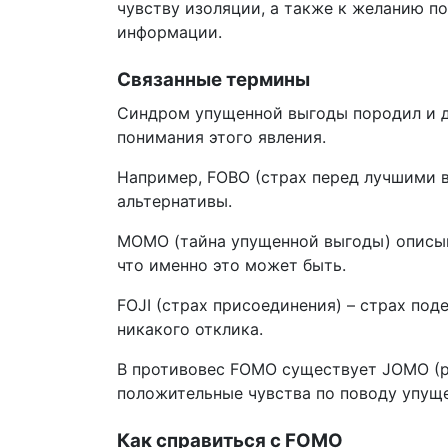
чувству изоляции, а также к желанию п
информации.
Связанные термины
Синдром упущенной выгоды породил и д
понимания этого явления.
Например, FOBO (страх перед лучшими в
альтернативы.
МOМО (тайна упущенной выгоды) описыва
что именно это может быть.
FOJI (страх присоединения) – страх под
никакого отклика.
В противовес FOMO существует JOMO (р
положительные чувства по поводу упуще
Как справиться с F
O
MO