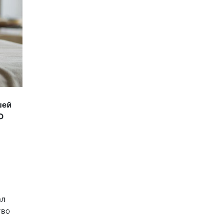
шей
O
ал
тво