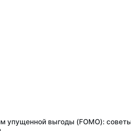
ом упущенной выгоды (FOMO): совет
а