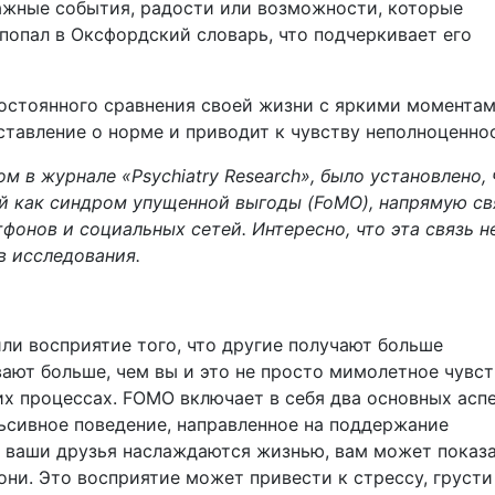
важные события, радости или возможности, которые
 попал в Оксфордский словарь, что подчеркивает его
постоянного сравнения своей жизни с яркими момента
ставление о норме и приводит к чувству неполноценно
м в журнале «Psychiatry Research», было установлено, 
ый как синдром упущенной выгоды (FoMO), напрямую св
онов и социальных сетей. Интересно, что эта связь н
в исследования.
или восприятие того, что другие получают больше
ают больше, чем вы и это не просто мимолетное чувст
их процессах. FOMO включает в себя два основных аспе
ьсивное поведение, направленное на поддержание
ак ваши друзья наслаждаются жизнью, вам может показа
 они. Это восприятие может привести к стрессу, грусти