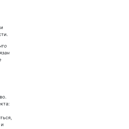
ми
сти.
что
язан
е
во.
кта:
ться,
 и