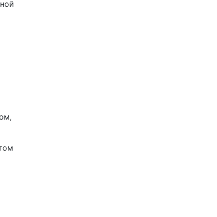
ьной
ом,
этом