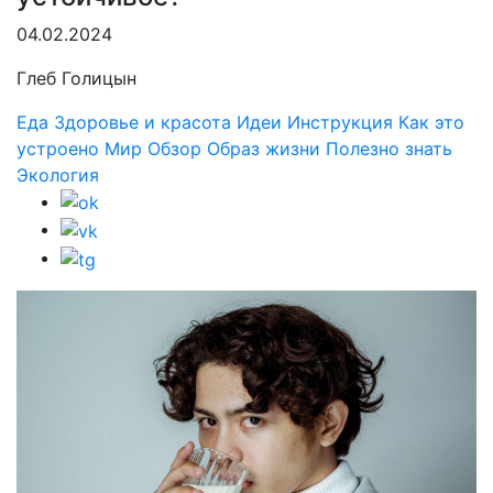
04.02.2024
Глеб Голицын
Еда
Здоровье и красота
Идеи
Инструкция
Как это
устроено
Мир
Обзор
Образ жизни
Полезно знать
Экология