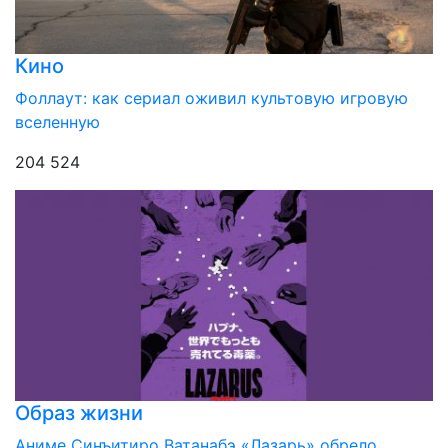
Кино
Фоллаут: как сериал оживил культовую игровую
вселенную
204 524
Образ жизни
Аниме Синъитиро Ватанабэ «Лазарь» обрело