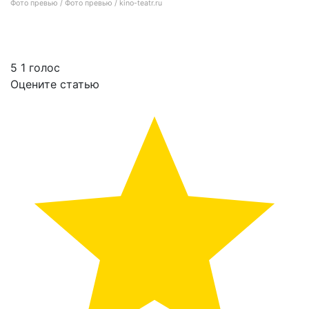
Фото превью / Фото превью / kino-teatr.ru
Марк Эйдельштейн получил главную роль в сериале «Мистер и миссис Смит»
5
1
голос
Оцените статью