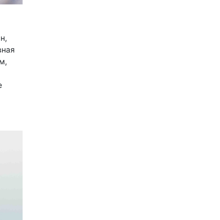
н,
вная
м,
е