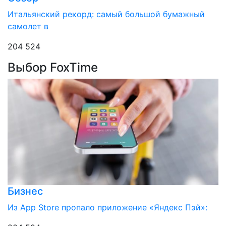
Итальянский рекорд: самый большой бумажный
самолет в
204 524
Выбор FoxTime
Бизнес
Из App Store пропало приложение «Яндекс Пэй»: