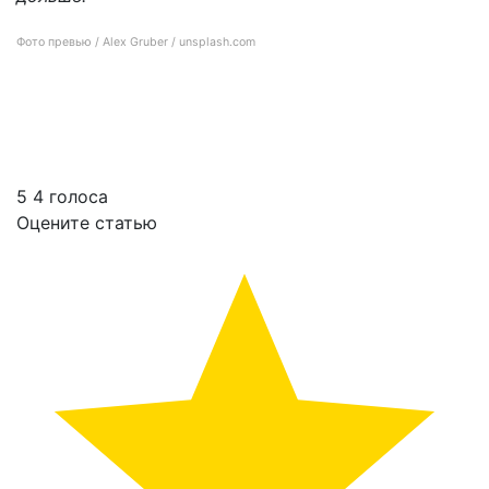
Фото превью / Alex Gruber / unsplash.com
17 удивительных вещей, которые происходят с вашим телом, когда вы едите
бананы
5
4
голоса
Оцените статью