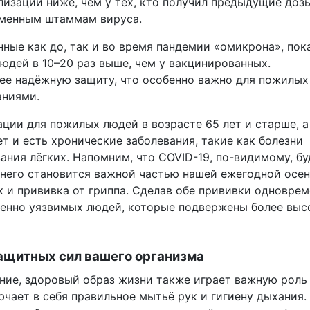
лизации ниже, чем у тех, кто получил предыдущие дозы
еменным штаммам вируса.
ные как до, так и во время пандемии «омикрона», пок
юдей в 10–20 раз выше, чем у вакцинированных.
ее надёжную защиту, что особенно важно для пожилых
аниями.
ии для пожилых людей в возрасте 65 лет и старше, а
ет и есть хронические заболевания, такие как болезни
ания лёгких. Напомним, что COVID-19, по-видимому, бу
 него становится важной частью нашей ежегодной осен
 и прививка от гриппа. Сделав обе прививки одноврем
енно уязвимых людей, которые подвержены более вы
щитных сил вашего организма
ние, здоровый образ жизни также играет важную роль
чает в себя правильное мытьё рук и гигиену дыхания.