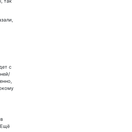
, так
азали,
дет с
ней/
енно,
сокому
 в
 Ещё