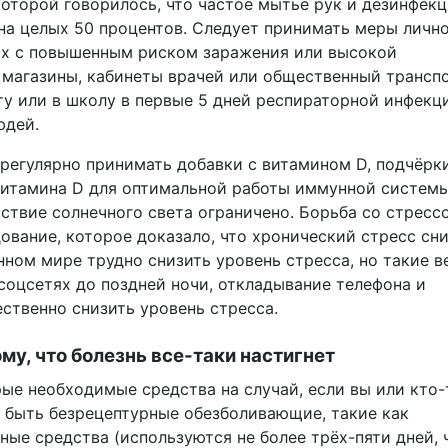
которой говорилось, что частое мытьё рук и дезинфек
на целых 50 процентов. Следует принимать меры личн
ах с повышенным риском заражения или высокой
магазины, кабинеты врачей или общественный транспо
ту или в школу в первые 5 дней респираторной инфекц
юдей.
регулярно принимать добавки с витамином D, подчёрки
витамина D для оптимальной работы иммунной системы
йствие солнечного света ограничено. Борьба со стресс
дование, которое доказало, что хронический стресс сн
ном мире трудно снизить уровень стресса, но такие в
 соцсетях до поздней ночи, откладывание телефона и
ственно снизить уровень стресса.
му, что болезнь все-таки настигнет
ые необходимые средства на случай, если вы или кто-
т быть безрецептурные обезболивающие, такие как
ные средства (используются не более трёх-пяти дней, 