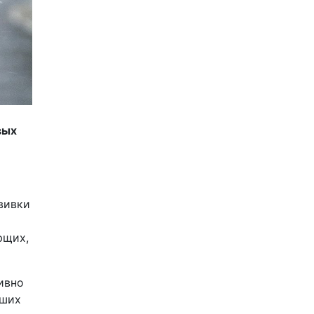
вых
вивки
ющих,
ивно
вших