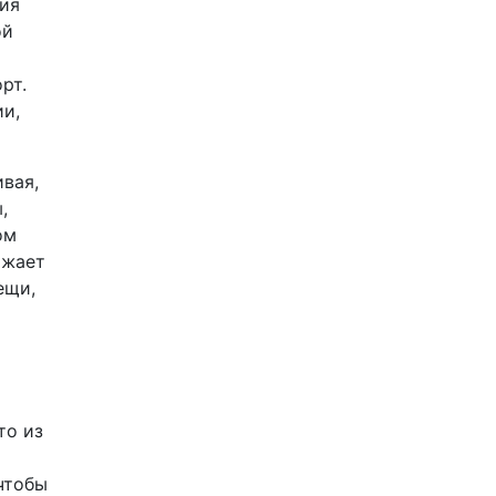
ция
ой
рт.
ии,
вая,
,
ом
ижает
ещи,
то из
чтобы