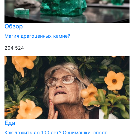
Обзор
Магия драгоценных камней
204 524
Еда
Как дожить до 100 лет? Обнимашки, спорт,