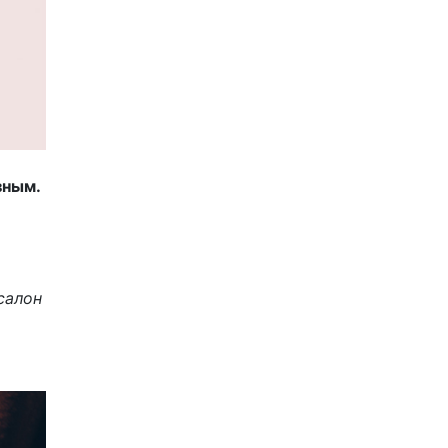
зным.
салон