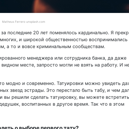
Matheus Ferrero unsplash.com
 за последние 20 лет поменялось кардинально. Я прек
немногих, и широкой общественностью воспринимались
м, а то и вовсе криминальным сообществам.
ированного менеджера или сотрудника банка, да даже
 видном месте, запросто могли не взять на работу. И н
это модно и современно. Татуировки можно увидеть да
жных звезд эстрады. Это перестало быть табу, и чем да
ли вы решили сделать татуировку, вы можете встретит
дедушек, воспитанных в другое время. Так что в этом
алеть о выборе первого тату?