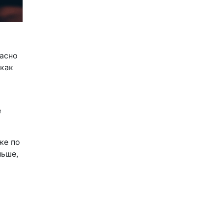
расно
 как
е
же по
льше,
ь