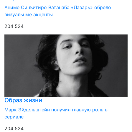
Аниме Синъитиро Ватанабэ «Лазарь» обрело
визуальные акценты
204 524
Образ жизни
Марк Эйдельштейн получил главную роль в
сериале
204 524