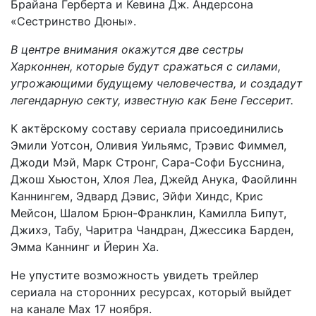
Брайана Герберта и Кевина Дж. Андерсона
«Сестринство Дюны».
В центре внимания окажутся две сестры
Харконнен, которые будут сражаться с силами,
угрожающими будущему человечества, и создадут
легендарную секту, известную как Бене Гессерит.
К актёрскому составу сериала присоединились
Эмили Уотсон, Оливия Уильямс, Трэвис Фиммел,
Джоди Мэй, Марк Стронг, Сара-Софи Бусснина,
Джош Хьюстон, Хлоя Леа, Джейд Анука, Фаойлинн
Каннингем, Эдвард Дэвис, Эйфи Хиндс, Крис
Мейсон, Шалом Брюн-Франклин, Камилла Бипут,
Джихэ, Табу, Чаритра Чандран, Джессика Барден,
Эмма Каннинг и Йерин Ха.
Не упустите возможность увидеть трейлер
сериала на сторонних ресурсах, который выйдет
на канале Max 17 ноября.