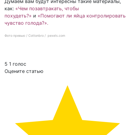
Думаем вам будут интересны такие материалы,
как:
«Чем позавтракать, чтобы
похудеть?»
и
«Помогают ли яйца контролировать
чувство голода?»
.
Фото превью / Cottonbro / pexels.com
Худшее и лучшее, чем вы можете позавтракать по версии диетолога
5
1
голос
Оцените статью