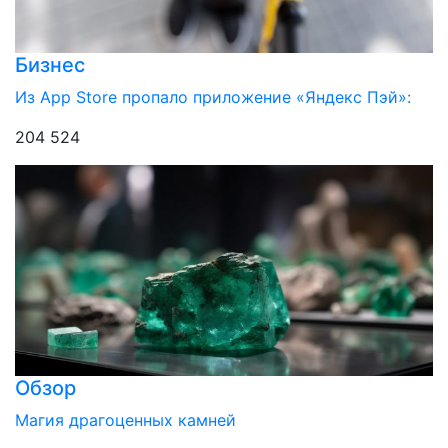
Бизнес
Из App Store пропало приложение «Яндекс Пэй»:
204 524
Обзор
Магия драгоценных камней