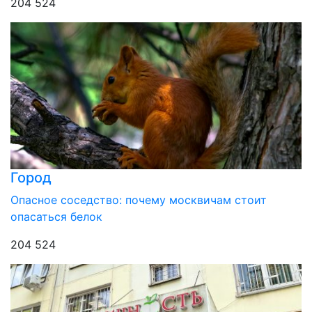
204 524
Город
Опасное соседство: почему москвичам стоит
опасаться белок
204 524