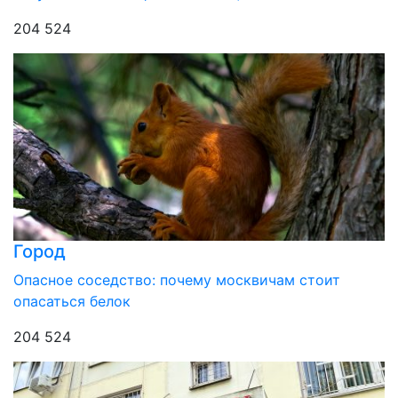
204 524
Город
Опасное соседство: почему москвичам стоит
опасаться белок
204 524