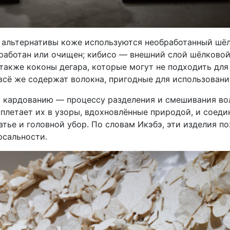
 альтернативы коже используются необработанный шё
бработан или очищен; кибисо — внешний слой шёлково
 также коконы дегара, которые могут не подходить для
всё же содержат волокна, пригодные для использовани
ы кардованию — процессу разделения и смешивания во
плетает их в узоры, вдохновлённые природой, и соеди
атье и головной убор. По словам Икэбэ, эти изделия п
рсальности.