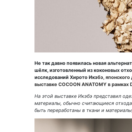
Не так давно появилась новая альтерна
шёлк, изготовленный из коконовых отх
исследований Хирото Икэ
бэ, японского
выставке COCOON ANATOMY в рамках D
На этой выставке Икэбэ представил оде
материалы, обычно считающиеся отхода
быть переработаны в ткани и материал