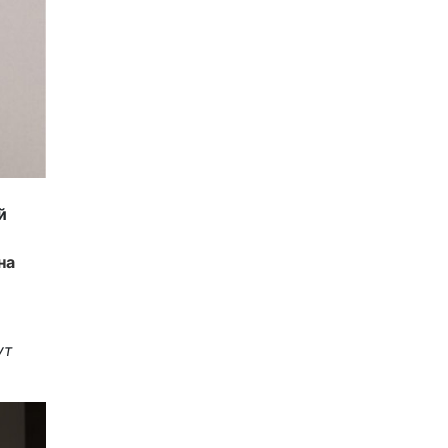
й
на
ут