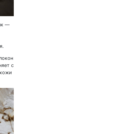
лк —
й
я.
локон
няет с
охожи