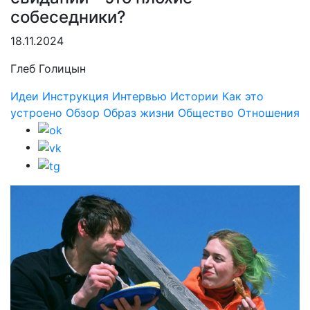
собеседники?
18.11.2024
Глеб Голицын
Идеи
Инструкция
Интервью
Истории
Как это
устроено
Обзор
Образ жизни
Общество
Отношения