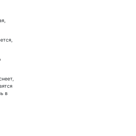
ая,
ется,
о
снеет,
вятся
ь в