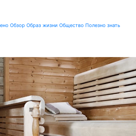
оено
Обзор
Образ жизни
Общество
Полезно знать