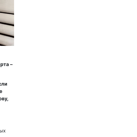
рта –
сли
е
ову,
ных