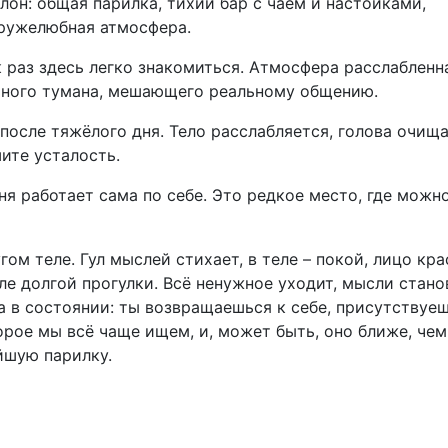
алон: общая парилка, тихий бар с чаем и настойками,
дружелюбная атмосфера.
к раз здесь легко знакомиться. Атмосфера расслабленн
льного тумана, мешающего реальному общению.
после тяжёлого дня. Тело расслабляется, голова очища
шите усталость.
аня работает сама по себе. Это редкое место, где можн
ом теле. Гул мыслей стихает, в теле – покой, лицо кра
сле долгой прогулки. Всё ненужное уходит, мысли стано
 а в состоянии: ты возвращаешься к себе, присутствуеш
орое мы всё чаще ищем, и, может быть, оно ближе, чем
йшую парилку.