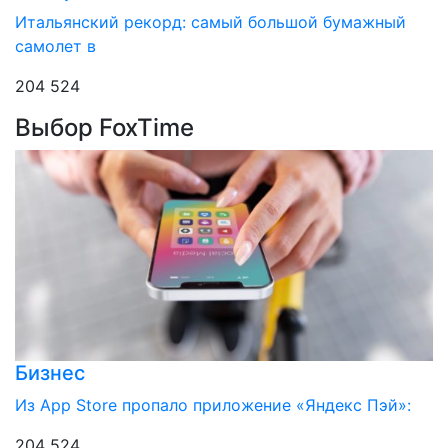
Итальянский рекорд: самый большой бумажный
самолет в
204 524
Выбор FoxTime
Бизнес
Из App Store пропало приложение «Яндекс Пэй»:
204 524