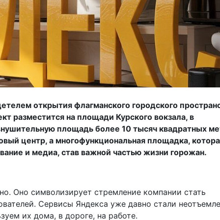
идетелем открытия флагманского городского простран
кт разместится на площади Курского вокзала, в
внушительную площадь более 10 тысяч квадратных ме
говый центр, а многофункциональная площадка, котор
ование и медиа, став важной частью жизни горожан.
но. Оно символизирует стремление компании стать
ователей. Сервисы Яндекса уже давно стали неотъемл
уем их дома, в дороге, на работе.