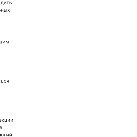
одить
ьных
ящим
ться
екции
е
огий.