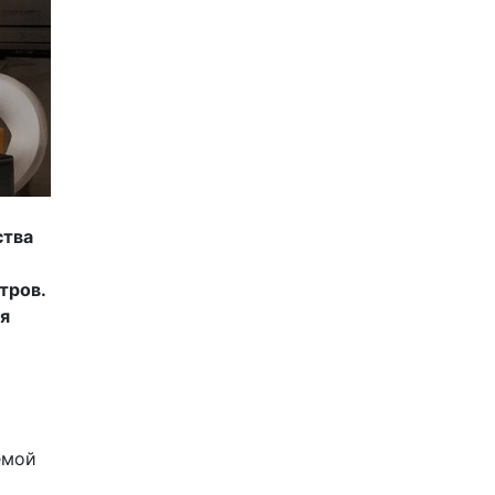
ства
тров.
ая
емой