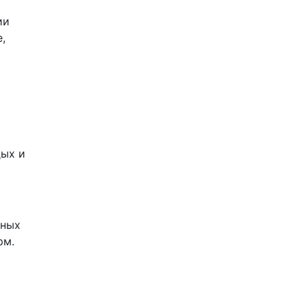
ии
,
дых и
ьных
рм.