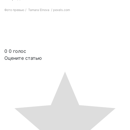
Фото превью / Tamara Elnova / pexels.com
Что такое cica? И почему этот ингредиент по уходу за кожей становится
популярным
0
0
голос
Оцените статью