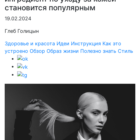
становится популярным
19.02.2024
Глеб Голицын
Здоровье и красота
Идеи
Инструкция
Как это
устроено
Обзор
Образ жизни
Полезно знать
Стиль