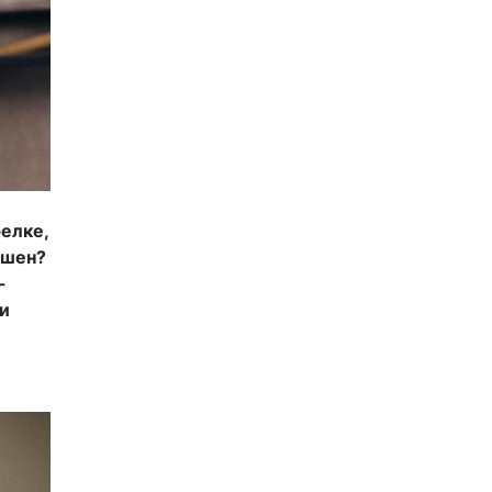
релке,
ушен?
-
ми