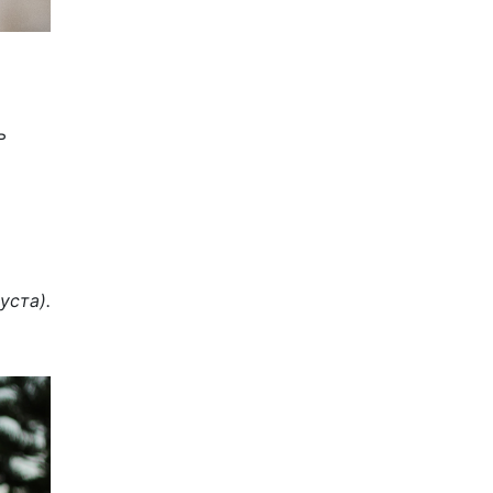
ь
уста).