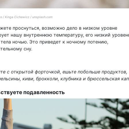
о / Kinga Cichewicz / unsplash.com
ожете проснуться, возможно дело в низком уровне
рует нашу внутреннюю температуру, его низкий уровен
тела ночью. Это приведет к ночному потению,
тельному сну.
те с открытой форточкой, ешьте побольше продуктов,
ельсины, киви, брокколи, клубника и брюссельская кап
вствуете подавленность