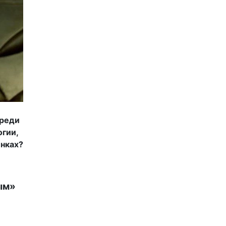
среди
огии,
инках?
ым»