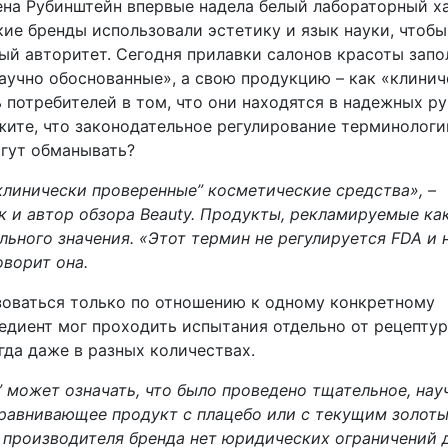
лена Рубинштейн впервые надела белый лабораторный х
ие бренды использовали эстетику и язык науки, чтобы
ый авторитет. Сегодня прилавки салонов красоты зап
учно обоснованные», а свою продукцию – как «клинич
потребителей в том, что они находятся в надежных ру
ужите, что законодательное регулирование терминологи
огут обманывать?
клинически проверенные” косметические средства», –
 и автор обзора Beauty. Продукты, рекламируемые ка
ьного значения. «Этот термин не регулируется FDA и 
оворит она.
зоваться только по отношению к одному конкретному
редиент мог проходить испытания отдельно от рецептур
да даже в разных количествах.
” может означать, что было проведено тщательное, нау
сравнивающее продукт с плацебо или с текущим золот
у производителя бренда нет юридических ограничений 