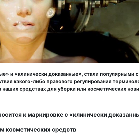
ные» и «клинически доказанные», стали популярными 
ствия какого-либо правового регулирования терминол
в наших средствах для уборки или косметических нов
носится к маркировке с «клинически доказанн
м косметических средств