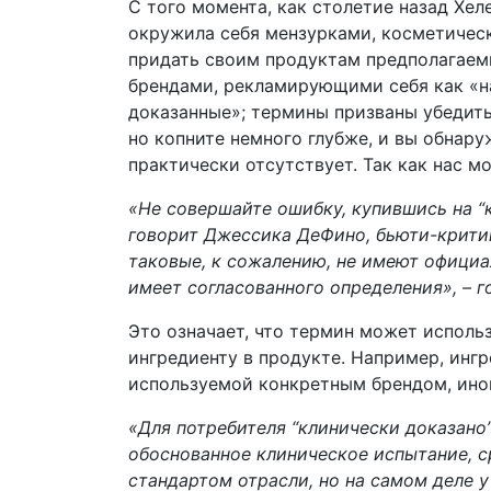
С того момента, как столетие назад Хе
окружила себя мензурками, косметическ
придать своим продуктам предполагаем
брендами, рекламирующими себя как «на
доказанные»; термины призваны убедить 
но копните немного глубже, и вы обнар
практически отсутствует. Так как нас м
«Не совершайте ошибку, купившись на “
говорит Джессика ДеФино, бьюти-критик
таковые, к сожалению, не имеют официал
имеет согласованного определения», – г
Это означает, что термин может исполь
ингредиенту в продукте. Например, инг
используемой конкретным брендом, иног
«Для потребителя “клинически доказано
обоснованное клиническое испытание, 
стандартом отрасли, но на самом деле 