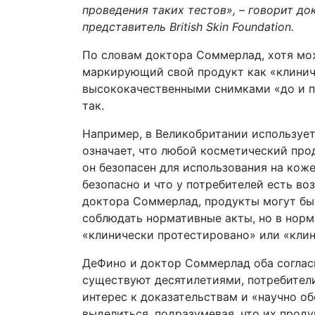
проведения таких тестов», – говорит д
представитель British Skin Foundation.
По словам доктора Соммерлад, хотя мож
маркирующий свой продукт как «клинич
высококачественными снимками «до и п
так.
Например, в Великобритании использует
означает, что любой косметический про
он безопасен для использования на коже
безопасно и что у потребителей есть в
доктора Соммерлад, продукты могут быт
соблюдать нормативные акты, но в норм
«клинически протестировано» или «клин
ДеФино и доктор Соммерлад оба согласн
существуют десятилетиями, потребител
интерес к доказательствам и «научно о
выделиться, подразумевая, что их прод