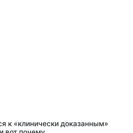
ся к «клинически доказанным»
и вот почему