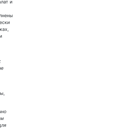
алат и
олнены
ески
ках,
и
к
не
ы,
чно
ым
для