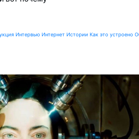
укция
Интервью
Интернет
Истории
Как это устроено
О