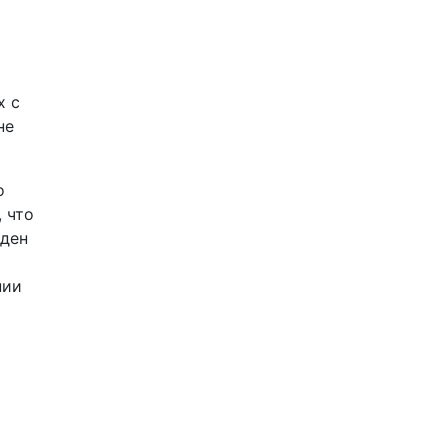
х с
не
о
 что
еден
нии