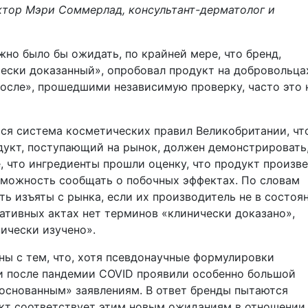
октор Мэри Соммерлад, консультант-дерматолог и
но было бы ожидать, по крайней мере, что бренд,
ески доказанный», опробовал продукт на добровольца
осле», прошедшими независимую проверку, часто это 
ся система косметических правил Великобритании, чт
дукт, поступающий на рынок, должен демонстрировать,
, что ингредиенты прошли оценку, что продукт произв
озможность сообщать о побочных эффектах. По словам
ь изъяты с рынка, если их производитель не в состоя
ативных актах нет терминов «клинически доказано»,
ически изучено».
ы с тем, что, хотя псевдонаучные формулировки
и после пандемии COVID проявили особенно большой
боснованным» заявлениям. В ответ бренды пытаются
укт соответствует этим новым ожиданиям в отношении