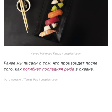
Фото / Mahmoud Fawzy / unsplash.com
Ранее мы писали о том, что произойдет после
того, как
погибнет последняя рыба
в океане.
Фото превью / Tamas Pap / unsplash.com
Суши, роллы и сашими скорее всего исчезнут из меню ресторанов к 2050
году