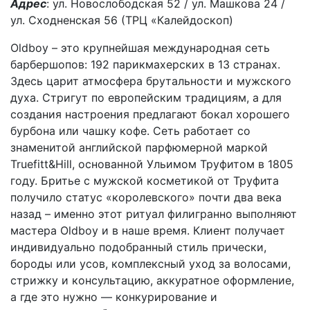
Адрес
: ул. Новослободская 52 / ул. Машкова 24 /
ул. Сходненская 56 (ТРЦ «Калейдоскоп)
Oldboy – это крупнейшая международная сеть
барбершопов: 192 парикмахерских в 13 странах.
Здесь царит атмосфера брутальности и мужского
духа. Стригут по европейским традициям, а для
создания настроения предлагают бокал хорошего
бурбона или чашку кофе. Сеть работает со
знаменитой английской парфюмерной маркой
Truefitt&Hill, основанной Ульимом Труфитом в 1805
году. Бритье с мужской косметикой от Труфита
получило статус «королевского» почти два века
назад – именно этот ритуал филигранно выполняют
мастера Oldboy и в наше время. Клиент получает
индивидуально подобранный стиль прически,
бороды или усов, комплексный уход за волосами,
стрижку и консультацию, аккуратное оформление,
а где это нужно — конкурирование и