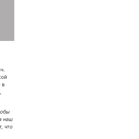
ч.
кой
 в
,
тобы
а наш
, что