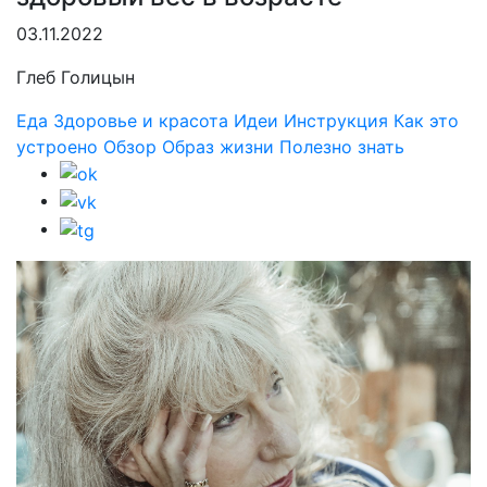
03.11.2022
Глеб Голицын
Еда
Здоровье и красота
Идеи
Инструкция
Как это
устроено
Обзор
Образ жизни
Полезно знать