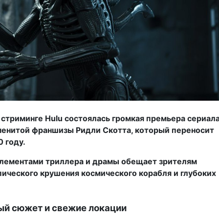
и стриминге Hulu состоялась громкая премьера сериал
аменитой франшизы Ридли Скотта, который переносит
 году.
элементами триллера и драмы обещает зрителям
пического крушения космического корабля и глубоких
ый сюжет и свежие локации