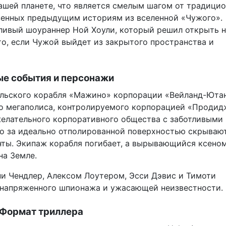
ашей планете, что является смелым шагом от традици
венных предыдущим историям из вселенной «Чужого».
тливый шоураннер Ной Хоули, который решил открыть 
то, если Чужой выйдет из закрытого пространства и
ые события и персонажи
ельского корабля «Мажино» корпорации «Вейланд-Ютан
го мегаполиса, контролируемого корпорацией «Продид
желательного корпоративного общества с заботливыми
о за идеально отполированной поверхностью скрываю
ты. Экипаж корабля погибает, а вырывающийся ксено
на Земле.
ни Чендлер, Алексом Лоутером, Эсси Дэвис и Тимоти
 напряженного шпионажа и ужасающей неизвестности.
Формат триллера