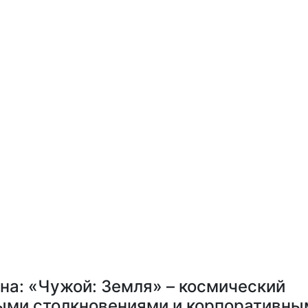
на: «Чужой: Земля» – космический
выми столкновениями и корпоративны