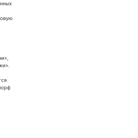
онных
новую
и»,
жи».
тся
морф