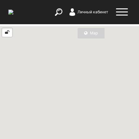
Личный кабинет
Map
List