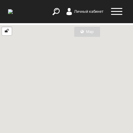
Личный кабинет
Map
List