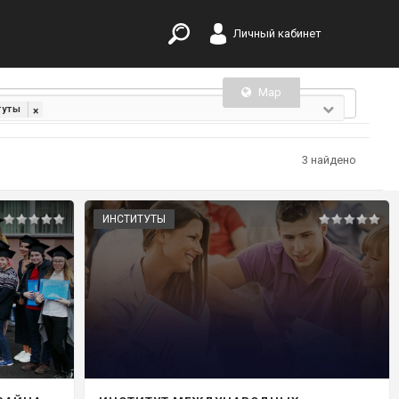
Личный кабинет
Map
List
туты
×
3 найдено
ИНСТИТУТЫ