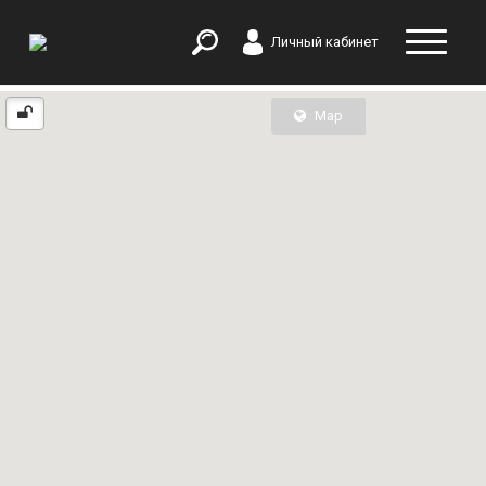
Личный кабинет
Map
List