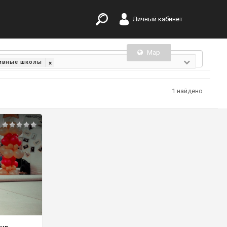
Личный кабинет
Map
List
тивные школы
×
1 найдено