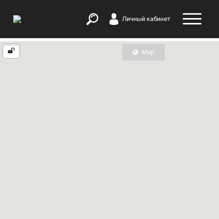
Личный кабинет
Map
List