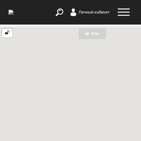
Личный кабинет
Map
List