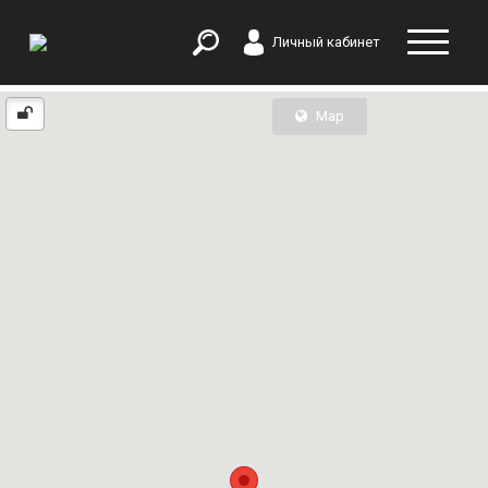
Личный кабинет
Map
List