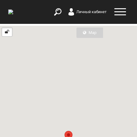
Личный кабинет
Map
List