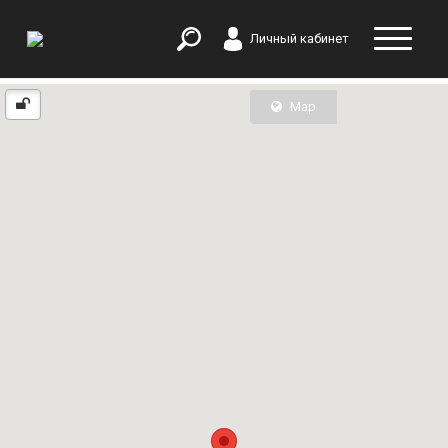
Личный кабинет
Map
List