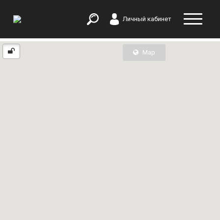
Личный кабинет
Map
List